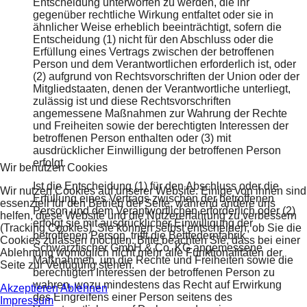
Entscheidung unterworfen zu werden, die ihr
gegenüber rechtliche Wirkung entfaltet oder sie in
ähnlicher Weise erheblich beeinträchtigt, sofern die
Entscheidung (1) nicht für den Abschluss oder die
Erfüllung eines Vertrags zwischen der betroffenen
Person und dem Verantwortlichen erforderlich ist, oder
(2) aufgrund von Rechtsvorschriften der Union oder der
Mitgliedstaaten, denen der Verantwortliche unterliegt,
zulässig ist und diese Rechtsvorschriften
angemessene Maßnahmen zur Wahrung der Rechte
und Freiheiten sowie der berechtigten Interessen der
betroffenen Person enthalten oder (3) mit
ausdrücklicher Einwilligung der betroffenen Person
erfolgt.
Wir benutzen Cookies
Ist die Entscheidung (1) für den Abschluss oder die
Wir nutzen Cookies auf unserer Website. Einige von ihnen sind
Erfüllung eines Vertrags zwischen der betroffenen
essenziell für den Betrieb der Seite, während andere uns
Person und dem Verantwortlichen erforderlich oder (2)
helfen, diese Website und die Nutzererfahrung zu verbessern
erfolgt sie mit ausdrücklicher Einwilligung der
(Tracking Cookies). Sie können selbst entscheiden, ob Sie die
betroffenen Person, trifft die Bettfedernfabrik
Cookies zulassen möchten. Bitte beachten Sie, dass bei einer
Schwarzfischer GmbH & Co. KG angemessene
Ablehnung womöglich nicht mehr alle Funktionalitäten der
Maßnahmen, um die Rechte und Freiheiten sowie die
Seite zur Verfügung stehen.
berechtigten Interessen der betroffenen Person zu
wahren, wozu mindestens das Recht auf Erwirkung
Akzeptieren
Ablehnen
des Eingreifens einer Person seitens des
Impressum