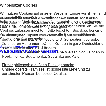
Wir benutzen Cookies
Wir nutzen Cookies auf unserer Website. Einige von ihnen sind
essenziell für den Betrieb der Seite, während andere uns
Die Bettfedernfabrik Schwarzfischer wurde im Jahre 1955
helfen, diese Website und die Nutzererfahrung zu verbessern
von Johann Schwarzfischer gegründet und wird derzeit von
(Tracking Cookies). Sie können selbst entscheiden, ob Sie die
der 2. Generation sehr erfolgreich geführt.
Cookies zulassen möchten. Bitte beachten Sie, dass bei einer
Ablehnung womöglich nicht mehr alle Funktionalitäten der
In nicht ferner Zukunft wird die Leitung auf die überaus
Seite zur Verfügung stehen.
engagierte und bestens motivierte 3. Generation übergeben.
Zu unseren Abnehmern zählen Kunden in ganz Deutschland
Akzeptieren
Ablehnen
sowie auch in allen EU-Ländern.
Weitere Informationen
|
Impressum
Des Weiteren beliefern wir auch eine Vielzahl von Kunden in
Nordamerika, Südamerika, Südafrika und Asien.
Firmenphilosophie auf den Punkt gebracht:
Unsere oberste Prämisse ist: schnellste Lieferung zu
günstigsten Preisen bei bester Qualität.