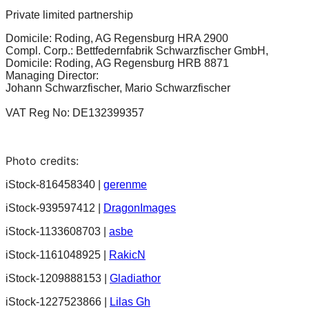
Private limited partnership
Domicile: Roding, AG Regensburg HRA 2900
Compl. Corp.: Bettfedernfabrik Schwarzfischer GmbH,
Domicile: Roding, AG Regensburg HRB 8871
Managing Director:
Johann Schwarzfischer, Mario Schwarzfischer
VAT Reg No: DE132399357
Photo credits:
iStock-816458340 |
gerenme
iStock-939597412 |
DragonImages
iStock-1133608703 |
asbe
iStock-1161048925 |
RakicN
iStock-1209888153 |
Gladiathor
iStock-1227523866 |
Lilas Gh